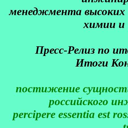
менеджмента высоких 
химии и
Пресс-Релиз по и
Итоги Ко
постижение сущности
российского ин
percipere essentia est ro
t