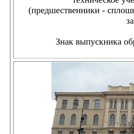
(предшественники - сплош
з
Знак выпускника обр