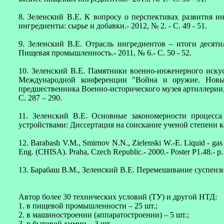
8. Зеленский В.Е. К вопросу о перспективах развития и
ингредиенты: сырье и добавки.- 2012, № 2. - С. 49 - 51.
9. Зеленский В.Е. Отрасль ингредиентов – итоги десяти
Пищевая промышленность.- 2011, № 6.- C. 50 - 52.
10. Зеленский В.Е. Памятники военно-инженерного искусс
Международной конференции "Война и оружие. Нов
предшественника Военно-исторического музея артиллерии, 
С. 287 – 290.
11. Зеленский В.Е. Основные закономерности процесс
устройствами: Диссертация на соискание ученой степени ка
12. Barabash V.M., Smirnov N.N., Zielenski W.-E. Liquid - gas - s
Eng. (CHISA). Praha, Czech Republic.- 2000.- Poster P1.48.- p. 
13. Барабаш В.М., Зеленский В.Е. Перемешивание суспензий
Автор более 30 технических условий (ТУ) и другой НТД:
1. в пищевой промышленности – 25 шт.;
2. в машиностроении (аппаратостроении) – 5 шт.;
3. в бытовой химии – 3 шт.