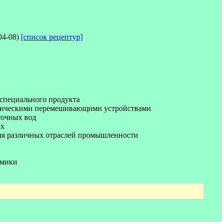
04-08)
[список рецептур]
 специального продукта
еханическими перемешивающими устройствами
точных вод
ах
для различных отраслей промышленности
омики