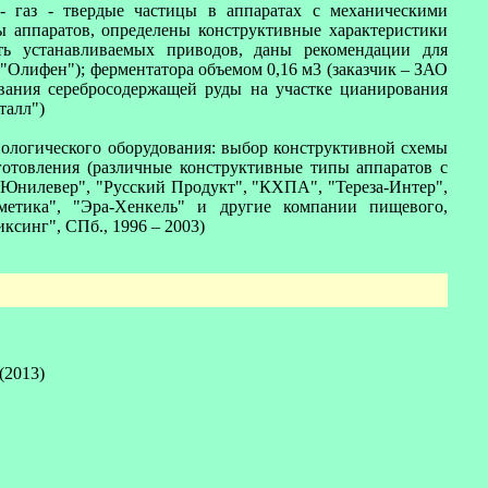
- газ - твердые частицы в аппаратах с механическими
аппаратов, определены конструктивные характеристики
ть устанавливаемых приводов, даны рекомендации для
 "Олифен"); ферментатора объемом 0,16 м3 (заказчик – ЗАО
вания серебросодержащей руды на участке цианирования
талл")
хнологического оборудования: выбор конструктивной схемы
зготовления (различные конструктивные типы аппаратов с
"Юнилевер", "Русский Продукт", "КХПА", "Тереза-Интер",
сметика", "Эра-Хенкель" и другие компании пищевого,
ксинг", СПб., 1996 – 2003)
(2013)