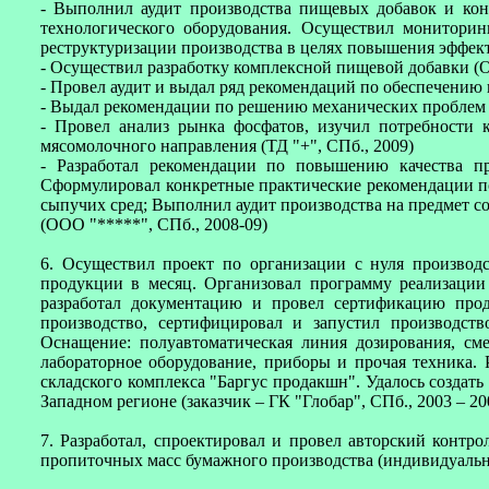
- Выполнил аудит производства пищевых добавок и кон
технологического оборудования. Осуществил монитори
реструктуризации производства в целях повышения эффе
- Осуществил разработку комплексной пищевой добавки (
- Провел аудит и выдал ряд рекомендаций по обеспечению
- Выдал рекомендации по решению механических проблем э
- Провел анализ рынка фосфатов, изучил потребности
мясомолочного направления (ТД "+", СПб., 2009)
- Разработал рекомендации по повышению качества п
Сформулировал конкретные практические рекомендации п
сыпучих сред; Выполнил аудит производства на предмет 
(ООО "*****", СПб., 2008-09)
6. Осуществил проект по организации с нуля произво
продукции в месяц. Организовал программу реализации 
разработал документацию и провел сертификацию прод
производство, сертифицировал и запустил производств
Оснащение: полуавтоматическая линия дозирования, сме
лабораторное оборудование, приборы и прочая техника. 
складского комплекса "Баргус продакшн". Удалось создать
Западном регионе (заказчик – ГК "Глобар", СПб., 2003 – 20
7. Разработал, спроектировал и провел авторский контр
пропиточных масс бумажного производства (индивидуальны