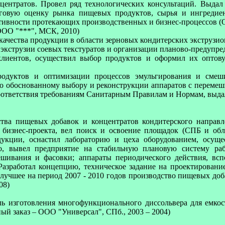
центратов. Провел ряд технологических консультаций. Выдал
нговую оценку рынка пищевых продуктов, сырья и ингредие
ктивности протекающих производственных и бизнес-процессов 
OOO "***", МСК, 2010)
 качества продукции в области зерновых кондитерских экструзи
кструзии соевых текстуратов и организации планово-предупред
 клиентов, осуществил выбор продуктов и оформил их оптов
родуктов и оптимизации процессов эмульгирования и смеш
о обоснованному выбору и реконструкции аппаратов с перем
соответствия требованиям Санитарным Правилам и Нормам, выда
дства пищевых добавок и концентратов кондитерского напра
бизнес-проекта, вел поиск и освоение площадок (СПБ и обла
укции, оснастил лабораторию и цеха оборудованием, осущ
о, вывел предприятие на стабильную плановую систему раб
шивания и фасовки; аппараты периодического действия, всп
Разработал концепцию, техническое задание на проектировани
 лучшее на период 2007 - 2010 годов производство пищевых до
08)
оль изготовления многофункционального диссольвера для емк
й заказ – ООО "Универсал", СПб., 2003 – 2004)