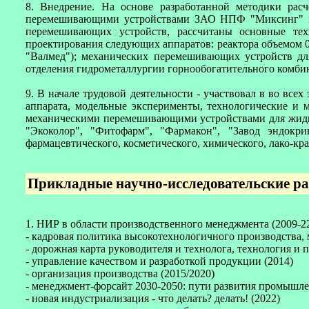
8. Внедрение. На основе разработанной методики рас
перемешивающими устройствами ЗАО НПФ "Миксинг" в 2
перемешивающих устройств, рассчитаны основные тех
проектирования следующих аппаратов: реактора объемом 0,
"Валмед"); механических перемешивающих устройств дл
отделения гидрометаллургии горнообогатительного комб
9. В начале трудовой деятельности - участвовал в во вс
аппарата, модельные эксперименты, технологические и м
механическими перемешивающими устройствами для жидких
"Экоколор", "Фитофарм", "Фармакон", "Завод эндокри
фармацевтического, косметического, химического, лако-к
Прикладные научно-исследовательские р
1. НИР в области производственного менеджмента (2009-22
- кадровая политика высокотехнологичного производства, 
- дорожная карта руководителя и технолога, технология и 
- управление качеством и разработкой продукции (2014)
- организация производства (2015/2020)
- менеджмент-форсайт 2030-2050: пути развития промышле
- новая индустриализация - что делать? делать! (2022)