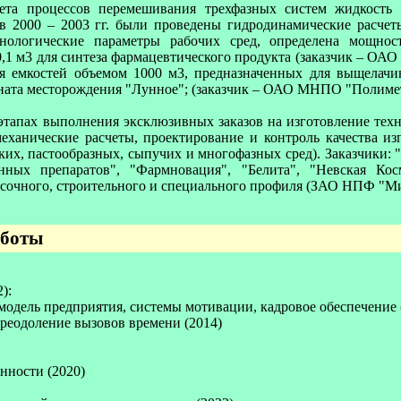
чета процессов перемешивания трехфазных систем жидкость 
000 – 2003 гг. были проведены гидродинамические расчеты 
нологические параметры рабочих сред, определена мощнос
1 м3 для синтеза фармацевтического продукта (заказчик – ОАО
я емкостей объемом 1000 м3, предназначенных для выщелачи
ината месторождения "Лунное"; (заказчик – ОАО МНПО "Полиме
ех этапах выполнения эксклюзивных заказов на изготовление те
еханические расчеты, проектирование и контроль качества и
, пастообразных, сыпучих и многофазных сред). Заказчики: 
нных препаратов", "Фармновация", "Белита", "Невская Ко
расочного, строительного и специального профиля (ЗАО НПФ "Ми
аботы
):
модель предприятия, системы мотивации, кадровое обеспечение 
преодоление вызовов времени (2014)
нности (2020)