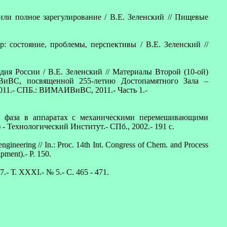
или полное зарегулирование / В.Е. Зеленский // Пищевые
: состояние, проблемы, перспективы / В.Е. Зеленский //
дия России / В.Е. Зеленский // Материалы Второй (10-ой)
ВС, посвященной 255-летию Достопамятного Зала –
011.- СПБ.: ВИМАИВиВС, 2011.- Часть 1.-
ая фаза в аппаратах с механическими перемешивающими
 Технологический Институт.- СПб., 2002.- 191 с.
 engineering // In.: Proc. 14th Int. Congress of Chem. and Process
pment).- P. 150.
 Т. XXXI.- № 5.- С. 465 - 471.