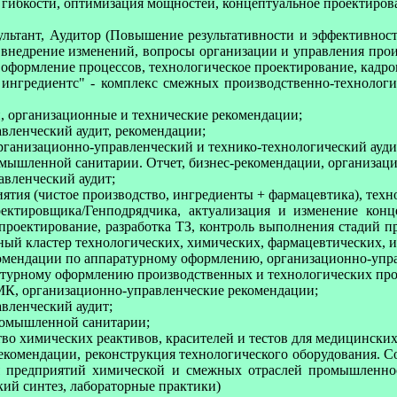
 гибкости, оптимизация мощностей, концептуальное проектиров
ультант, Аудитор (Повышение результативности и эффективност
 внедрение изменений, вопросы организации и управления про
оформление процессов, технологическое проектирование, кадров
ингредиентс" - комплекс смежных производственно-технологич
и, организационные и технические рекомендации;
авленческий аудит, рекомендации;
рганизационно-управленческий и технико-технологический ауд
мышленной санитарии. Отчет, бизнес-рекомендации, организац
авленческий аудит;
иятия (чистое производство, ингредиенты + фармацевтика), тех
оектировщика/Генподрядчика, актуализация и изменение конц
проектирование, разработка ТЗ, контроль выполнения стадий 
ый кластер технологических, химических, фармацевтических, 
екомендации по аппаратурному оформлению, организационно-упр
ратурному оформлению производственных и технологических про
СМК, организационно-управленческие рекомендации;
вленческий аудит;
промышленной санитарии;
о химических реактивов, красителей и тестов для медицински
комендации, реконструкция технологического оборудования. Со
ля предприятий химической и смежных отраслей промышленнос
кий синтез, лабораторные практики)