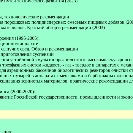
е путей технического развития (2023)
ы, технологические рекомендации
ства порошковых полидисперсных смесевых пищевых добавок (20
материалов. Краткий обзор и рекомендации (2003)
роения (1995-2005):
ационном аппарате
 сыпучих сред. Обзор и рекомендации
 приготовления суспензий
ления устойчивой эмульсии органического высокомолекулярного
 трехфазных систем жидкость - газ - твердое в аппаратах с м
для аэрационных бассейнов биологических реакторов очистки с
душных пузырей в аппаратах с мешалками и барботажных колонн
смешивания зернистых материалов, практические рекомендации 
нга (2000-2020):
азвитие Российской государственности, промышленности и экон
из них: