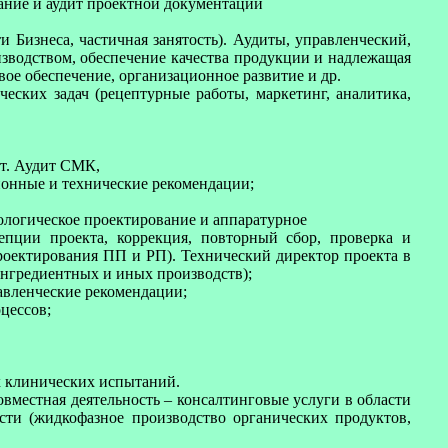
ание и аудит проектной документации
и Бизнеса, частичная занятость). Аудиты, управленческий,
изводством, обеспечение качества продукции и надлежащая
ое обеспечение, организационное развитие и др.
еских задач (рецептурные работы, маркетинг, аналитика,
ит. Аудит СМК,
ионные и технические рекомендации;
нологическое проектирование и аппаратурное
епции проекта, коррекция, повторный сбор, проверка и
проектирования ПП и РП). Технический директор проекта в
ингредиентных и иных производств);
авленческие рекомендации;
цессов;
х клинических испытаний.
вместная деятельность – консалтинговые услуги в области
ти (жидкофазное производство органических продуктов,