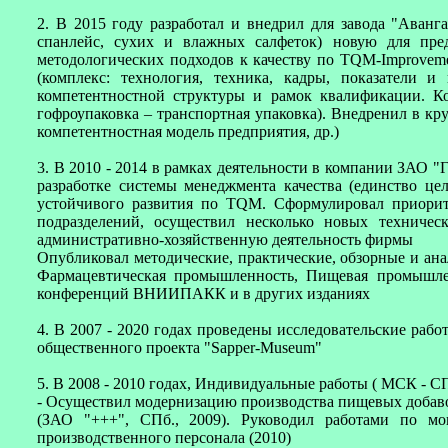
2. В 2015 году разработал и внедрил для завода "Аван
спанлейс, сухих и влажных салфеток) новую для пре
методологических подходов к качеству по TQM-Improvemen
(комплекс: технология, техника, кадры, показатели и
компетентностной структуры и рамок квалификации. К
гофроупаковка – транспортная упаковка). Внедренил в кр
компетентностная модель предприятия, др.)
3. В 2010 - 2014 в рамках деятельности в компании ЗАО 
разработке системы менеджмента качества (единство цел
устойчивого развития по TQM. Сформулировал приорите
подразделений, осуществил несколько новых техничес
административно-хозяйственную деятельность фирмы
Опубликовал методические, практические, обзорные и ан
Фармацевтическая промышленность, Пищевая промышлен
конференций ВНИИПАКК и в других изданиях
4. В 2007 - 2020 годах проведены исследовательские ра
общественного проекта "Sapper-Museum"
5. В 2008 - 2010 годах, Индивидуальные работы ( МСК - СП
- Осуществил модернизацию производства пищевых добаво
(ЗАО "+++", СПб., 2009). Руководил работами по мо
производственного персонала (2010)