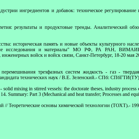
ндустрии ингредиентов и добавок: техническое регулирование 
летия: результаты и продуктовые тренды. Аналитический обзор
тва: историческая память и новые объекты культурного насле
ые исследования и материалы" МО РФ, РА РАН, ВИМАИВи
инженерных войск и войск связи, Санкт-Петербург, 18-20 мая 2
а перемешивания трехфазных систем жидкость - газ - тверд
ндидата технических наук / В.Е. Зеленский.- СПб: СПбГТИ(ТУ) -
olid mixing in stirred vessels: the doctorate theses, industry process
14. Summary: Part 3 (Mechanical and heat transfer; Processes and equi
 // Теоретические основы химической технологии (ТОХТ).- 1997.-