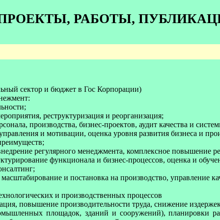
ПРОЕКТЫ, РАБОТЫ, ПУБЛИКАЦ
льный сектор и бюджет в Гос Корпорации)
енежмент:
льности;
ероприятия, реструктуризация и реорганизация;
сонала, производства, бизнес-проектов, аудит качества и систе
управления и мотивации, оценка уровня развития бизнеса и про
 преимуществ;
 внедрение регулярного менеджмента, комплексное повышение ре
уктурирование функционала и бизнес-процессов, оценка и обуче
онсалтинг;
я, масштабирование и постановка на производство, управление к
ехнологических и производственных процессов
ация, повышение производительности труда, снижение издержек
мышленных площадок, зданий и сооружений), планировки раз