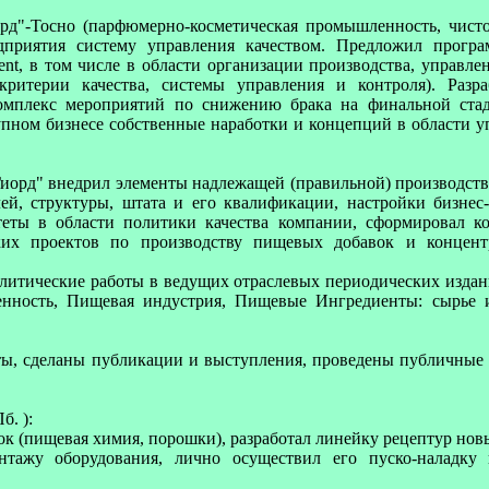
гард"-Тосно (парфюмерно-косметическая промышленность, чист
дприятия систему управления качеством. Предложил прогр
t, в том числе в области организации производства, управлен
 критерии качества, системы управления и контроля). Раз
омплекс мероприятий по снижению брака на финальной стад
упном бизнесе собственные наработки и концепций в области 
"Гиорд" внедрил элементы надлежащей (правильной) производс
ей, структуры, штата и его квалификации, настройки бизнес
ты в области политики качества компании, сформировал ко
ких проектов по производству пищевых добавок и концент
алитические работы в ведущих отраслевых периодических издан
ность, Пищевая индустрия, Пищевые Ингредиенты: сырье и
боты, сделаны публикации и выступления, проведены публичные
б. ):
к (пищевая химия, порошки), разработал линейку рецептур нов
нтажу оборудования, лично осуществил его пуско-наладку