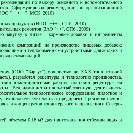
 рекомендации по выбору основного и вспомогательного
нтов. Сформулировал рекомендации по организационной
(ООО "+++++", МСК, 2010)
онных продуктов (НПО "+++", СПб., 2010)
ительных ремонтов (ЗАО "++", СПб., 2009)
ую закупку в Китае – кормовые добавки и ингредиенты
ивания композиций на производстве пищевых добавок;
ешивающими и теплообменными устройствами для жидких и
л ряд рекомендаций
вления (ООО "Баргус") мощностью до XXX тонн готовой
сть), разработал рецептуры и технологию производства,
ествил инжиниринговые работы, поставил рецептуры на
оты. Вел административно-хозяйственную деятельность.
омогательное технологическое оборудование; пилотное и
е, технологическую часть и предпроект Производственно-
бавок и концентратов кондитерского направления в Северо-
остей объемом 0,16 м3 для приготовления отбеливающих и